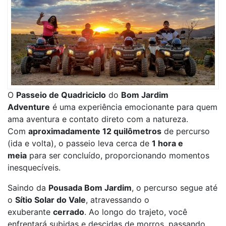
O
Passeio de Quadriciclo
do
Bom Jardim
Adventure
é uma experiência emocionante para quem
ama aventura e contato direto com a natureza.
Com
aproximadamente 12 quilômetros
de percurso
(ida e volta), o passeio leva cerca de
1 hora e
meia
para ser concluído, proporcionando momentos
inesquecíveis.
Saindo da
Pousada Bom Jardim
, o percurso segue até
o
Sítio Solar do Vale
, atravessando o
exuberante
cerrado
. Ao longo do trajeto, você
enfrentará subidas e descidas de morros, passando